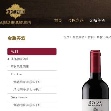
首页
金瓶之路
金瓶美酒
首页
>
金瓶美酒
>
智利
>
塔拉巴嘎
金瓶美酒
智利
圣佩德罗酒庄
塔拉巴嘎酒庄
Premium
洛赫黑牌•赤霞珠干红
塔拉巴嘎•尼古拉干红
Gran Reserva
洛赫特酿•赤霞珠干红