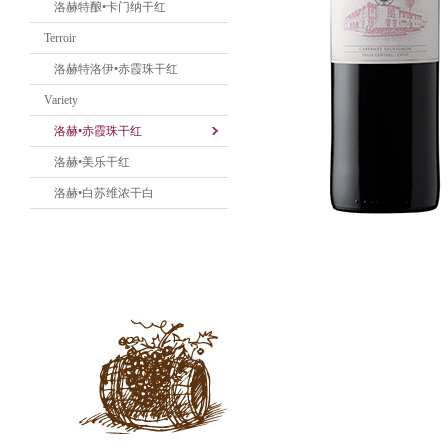
洛赫特酿•卡门纳干红
Terroir
洛赫特洛伊•赤霞珠干红
Variety
洛赫•赤霞珠干红
洛赫•美乐干红
洛赫•白苏维浓干白