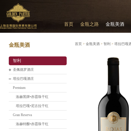
首页
金瓶之路
金瓶美酒
首页
>
金瓶美酒
>
智利
>
塔拉巴嘎
金瓶美酒
智利
圣佩德罗酒庄
塔拉巴嘎酒庄
Premium
洛赫黑牌•赤霞珠干红
塔拉巴嘎•尼古拉干红
Gran Reserva
洛赫特酿•赤霞珠干红