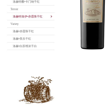
洛赫特酿•卡门纳干红
Terroir
洛赫特洛伊•赤霞珠干红
Variety
洛赫•赤霞珠干红
洛赫•美乐干红
洛赫•白苏维浓干白